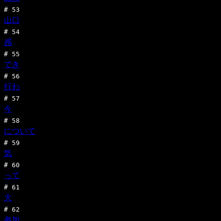
#
53
山口
#
54
感
#
55
でき
#
56
行わ
#
57
今
#
58
について
#
59
気
#
60
って
#
61
大
#
62
参加