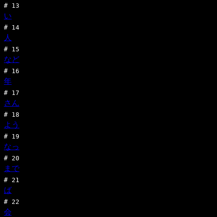
#
13
い
#
14
人
#
15
など
#
16
年
#
17
さん
#
18
よう
#
19
なっ
#
20
まで
#
21
ば
#
22
会