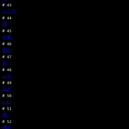
#
43
ところ
#
44
目
#
45
それ
#
46
開か
#
47
せ
#
48
より
#
49
ほど
#
50
いい
#
51
何
#
52
感じ