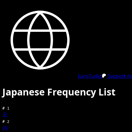
LangTurbo
Support me
Japanese Frequency List
#
1
元
#
2
の