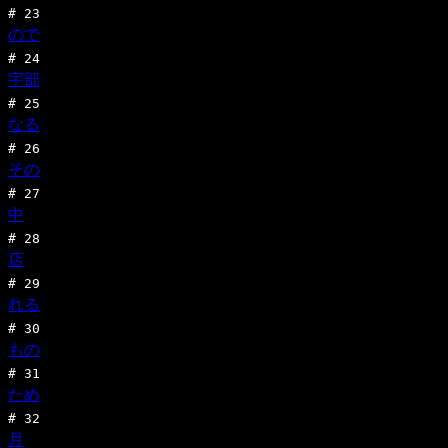
#
23
ので
#
24
宇部
#
25
なる
#
26
その
#
27
中
#
28
店
#
29
れる
#
30
もの
#
31
ため
#
32
月