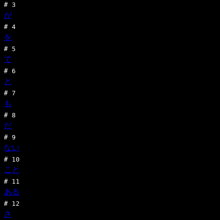
#
3
が
#
4
を
#
5
て
#
6
と
#
7
も
#
8
だ
#
9
ない
#
10
こと
#
11
ある
#
12
さ