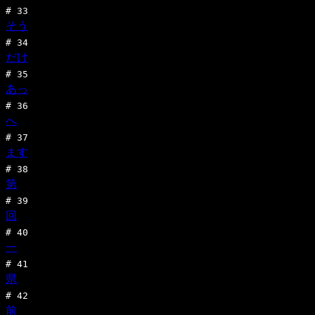
#
33
そう
#
34
だけ
#
35
あっ
#
36
へ
#
37
ます
#
38
第
#
39
回
#
40
一
#
41
県
#
42
前