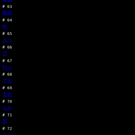
#
63
稚内
#
64
約
#
65
入っ
#
66
万
#
67
行っ
#
68
てる
#
69
大会
#
70
なり
#
71
部
#
72
くらい