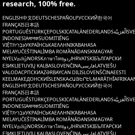
research, 100% free.
ENGLISH
中文
DEUTSCH
ESPAÑOL
РУССКИЙ
한국어
FRANÇAIS
日本語
PORTUGUÊS
TÜRKÇE
POLSKI
CATALÀ
NEDERLANDS
اَلْعَرَبِيَّة
SV
INDONESIA
मानक
SUOMI
TIẾNG
VIỆT
עִבְֿרִית
УКРАЇНСЬКА
ΕΛΛΗΝΙΚΆ
BAHASA
MELAYU
ČEŠTINA
LÌMBA ROMẦNĂ
DANSK
MAGYAR
NYELV
தமிழ்
NORSK
ภาษาไทย
اردو
HRVATSKI
БЪЛГАРСКИ
ЕЗИК
LIETUVIŲ KALBA
SLOVENČINA
فارسی
LATVIEŠU
VALODA
СРПСКИ
AZƏRBAYCAN DILI
SLOVENŠČINA
EESTI
KEEL
МАКЕДОНСКИ
ÍSLENSKA
ՀԱՅԵՐԷՆ
MARĀṬHĪ
AFRIKAA
ENGLISH
中文
DEUTSCH
ESPAÑOL
РУССКИЙ
한국어
FRANÇAIS
日本語
PORTUGUÊS
TÜRKÇE
POLSKI
CATALÀ
NEDERLANDS
اَلْعَرَبِيَّة
SV
INDONESIA
मानक
SUOMI
TIẾNG
VIỆT
עִבְֿרִית
УКРАЇНСЬКА
ΕΛΛΗΝΙΚΆ
BAHASA
MELAYU
ČEŠTINA
LÌMBA ROMẦNĂ
DANSK
MAGYAR
NYELV
தமிழ்
NORSK
ภาษาไทย
اردو
HRVATSKI
БЪЛГАРСКИ
ЕЗИК
LIETUVIŲ KALBA
SLOVENČINA
فارسی
LATVIEŠU