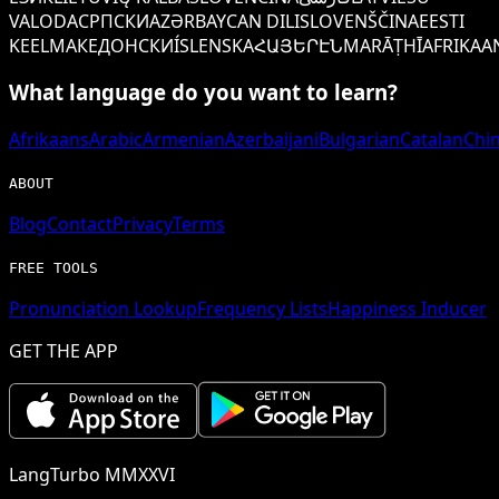
VALODA
СРПСКИ
AZƏRBAYCAN DILI
SLOVENŠČINA
EESTI
KEEL
МАКЕДОНСКИ
ÍSLENSKA
ՀԱՅԵՐԷՆ
MARĀṬHĪ
AFRIKAA
What language do you want to learn?
Afrikaans
Arabic
Armenian
Azerbaijani
Bulgarian
Catalan
Chi
ABOUT
Blog
Contact
Privacy
Terms
FREE TOOLS
Pronunciation Lookup
Frequency Lists
Happiness Inducer
GET THE APP
LangTurbo MMXXVI