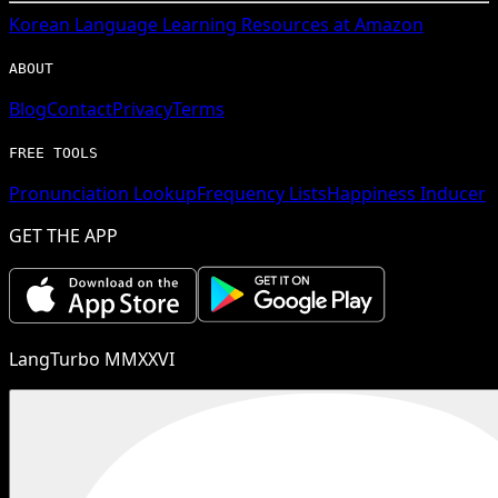
Korean
Language Learning Resources at Amazon
ABOUT
Blog
Contact
Privacy
Terms
FREE TOOLS
Pronunciation Lookup
Frequency Lists
Happiness Inducer
GET THE APP
LangTurbo MMXXVI