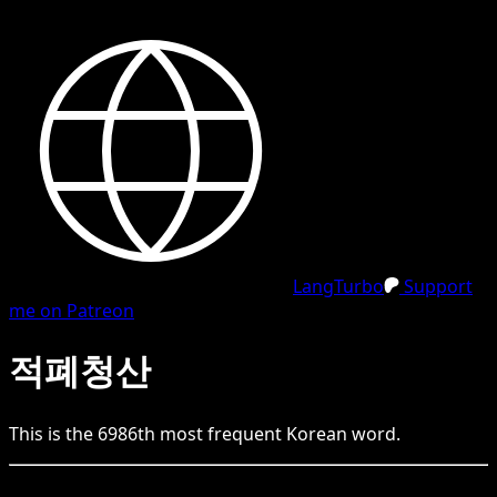
LangTurbo
Support
me on Patreon
적폐청산
This is the
6986
th
most frequent
Korean
word.