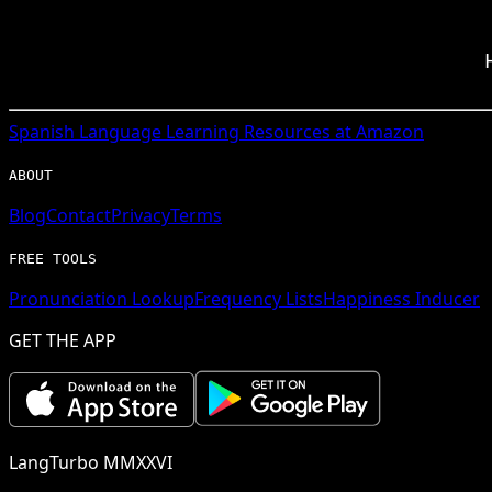
Spanish
Language Learning Resources at Amazon
ABOUT
Blog
Contact
Privacy
Terms
FREE TOOLS
Pronunciation Lookup
Frequency Lists
Happiness Inducer
GET THE APP
LangTurbo MMXXVI