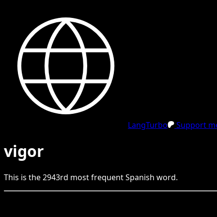
LangTurbo
Support me
vigor
This is the
2943
rd
most frequent
Spanish
word.