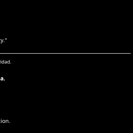
y."
vidad.
a.
ion.