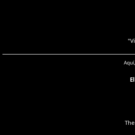
"V
Aquí,
E
The