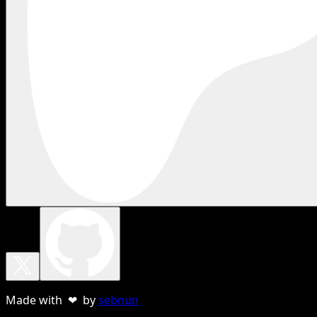
Made with ❤ by
sebnun