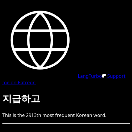
LangTurbo
Support
me on Patreon
지급하고
This is the
2913
th
most frequent
Korean
word.