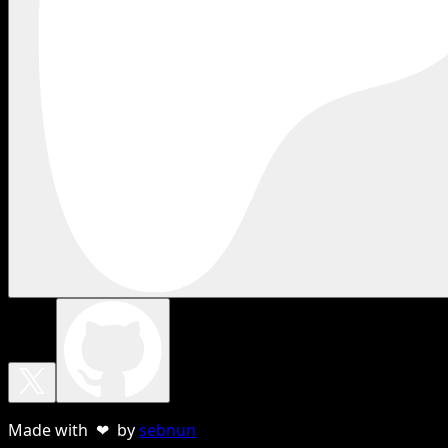
Made with ❤ by
sebnun