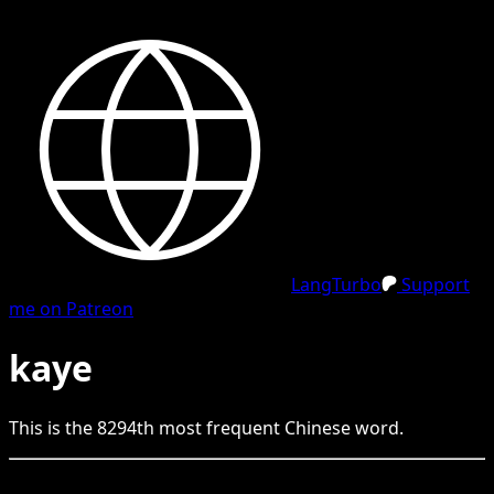
LangTurbo
Support
me on Patreon
kaye
This is the
8294
th
most frequent
Chinese
word.