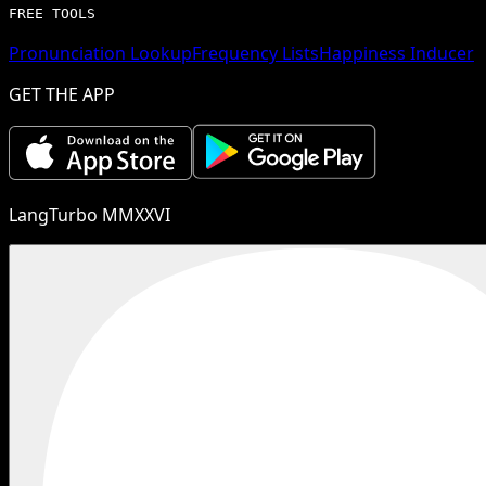
FREE TOOLS
Pronunciation Lookup
Frequency Lists
Happiness Inducer
GET THE APP
LangTurbo MMXXVI