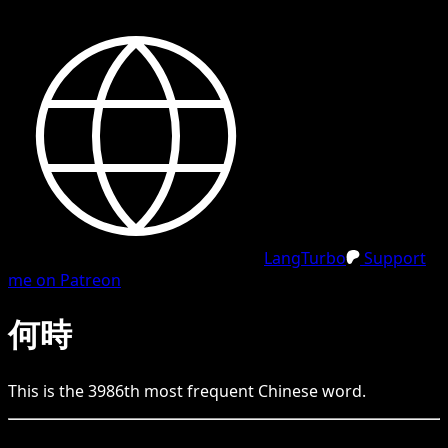
LangTurbo
Support
me on Patreon
何時
This is the
3986
th
most frequent
Chinese
word.