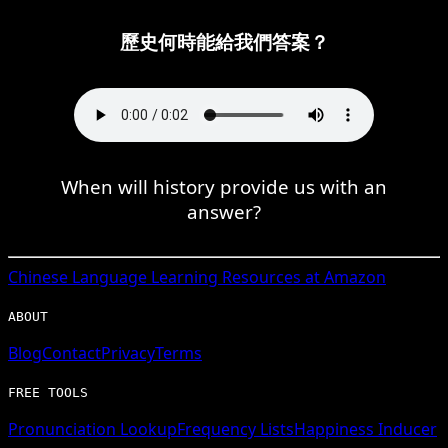
歷史何時能給我們答案？
When will history provide us with an
answer?
Chinese
Language Learning Resources at Amazon
ABOUT
Blog
Contact
Privacy
Terms
FREE TOOLS
Pronunciation Lookup
Frequency Lists
Happiness Inducer