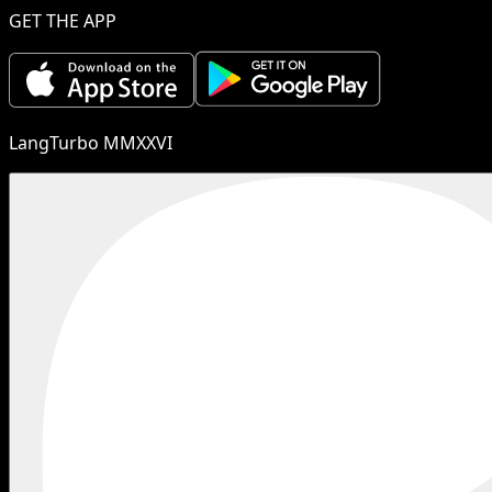
GET THE APP
LangTurbo MMXXVI