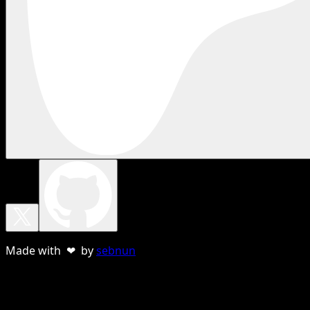
Made with ❤ by
sebnun